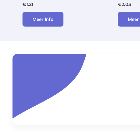
€
1.21
€
2.03
Meer Info
Meer 