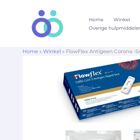
Ga
naar
Home
Winkel
de
Overige hulpmiddele
inhoud
Home
»
Winkel
»
FlowFlex Antigeen Corona -Sn