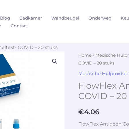
Blog
Badkamer
Wandbeugel
Onderweg
Keu
n
Contact
eltest- COVID – 20 stuks
Home
/
Medische Hulp
COVID – 20 stuks
Medische Hulpmidde
FlowFlex An
COVID – 20
€
4.06
FlowFlex Antigeen Co