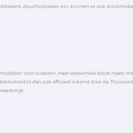
 drinkbekers, douchestoelen etc. kunnen er ook scootmob
lpmiddelen voor ouderen. Haar webwinkel biedt naast 
ddelwereld.nl dan ook officieel erkend door de Thuiswink
 waarborgt.