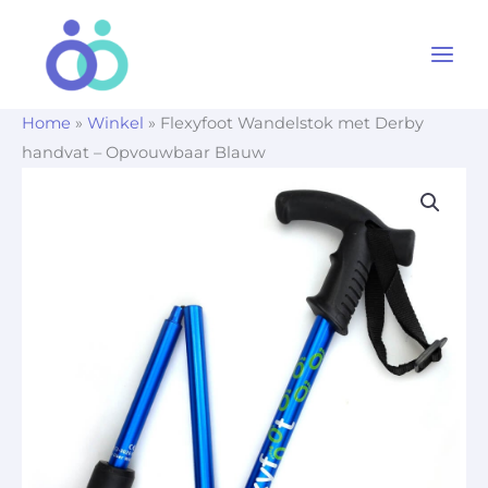
Ga
naar
de
inhoud
Home
»
Winkel
»
Flexyfoot Wandelstok met Derby
handvat – Opvouwbaar Blauw