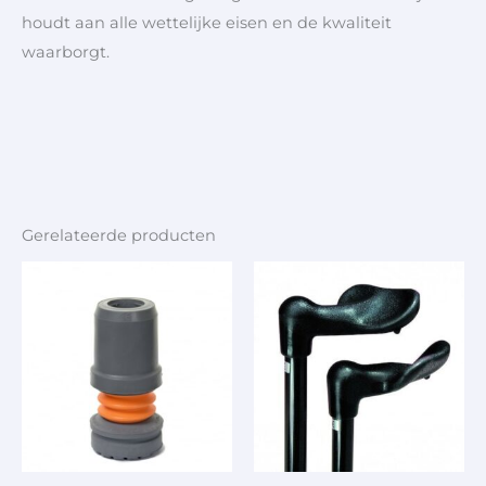
houdt aan alle wettelijke eisen en de kwaliteit
waarborgt.
Gerelateerde producten