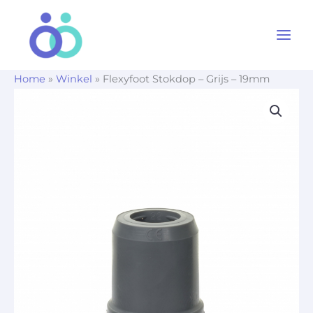
Ga
naar
de
inhoud
Home
»
Winkel
»
Flexyfoot Stokdop – Grijs – 19mm