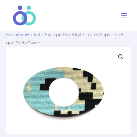
Ga
naar
de
inhoud
Home
»
Winkel
»
Fixtape FreeStyle Libre Ellips – met
gat-Tech Camo