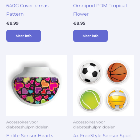
640G Cover x-mas
Omnipod PDM Tropical
Pattern
Flower
€
8.99
€
8.95
Meer Info
Meer Info
Accessoires voor
Accessoires voor
diabeteshulpmiddelen
diabeteshulpmiddelen
Enlite Sensor Hearts
4x FreeStyle Sensor Sport