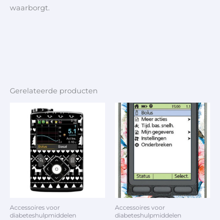
waarborgt.
Gerelateerde producten
Accessoires voor
Accessoires voor
diabeteshulpmiddelen
diabeteshulpmiddelen