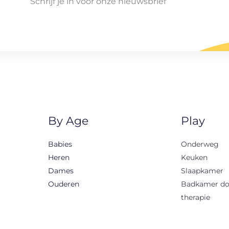
Schrijf je in voor onze nieuwsbrief
By Age
Play
Babies
Onderweg
Heren
Keuken
Dames
Slaapkamer
Ouderen
Badkamer d
therapie