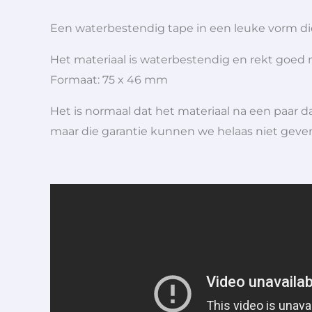
Een waterbestendig tape in een leuke vorm die e
Het materiaal is waterbestendig en rekt goed
Formaat: 75 x 46 mm
Het is normaal dat het materiaal na een paar da
maar die garantie kunnen we helaas niet geven