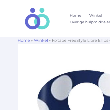
Ga
naar
Home
Winkel
de
Overige hulpmiddele
inhoud
Home
»
Winkel
»
Fixtape FreeStyle Libre Ellip