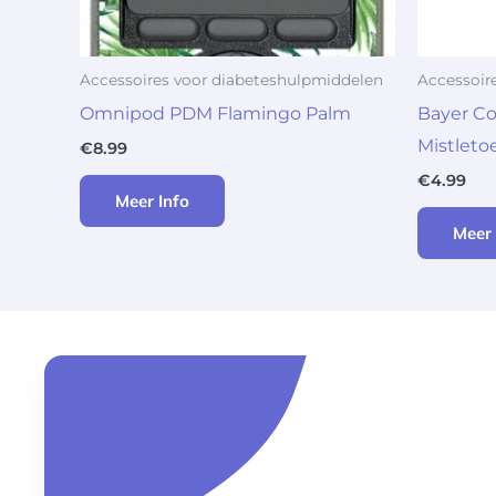
Accessoires voor diabeteshulpmiddelen
Accessoir
Omnipod PDM Flamingo Palm
Bayer C
Mistleto
€
8.99
€
4.99
Meer Info
Meer 