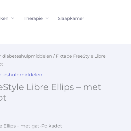
ken
Therapie
Slaapkamer
or diabeteshulpmiddelen
/ Fixtape FreeStyle Libre
ot
beteshulpmiddelen
Style Libre Ellips – met
ot
e Ellips – met gat-Polkadot