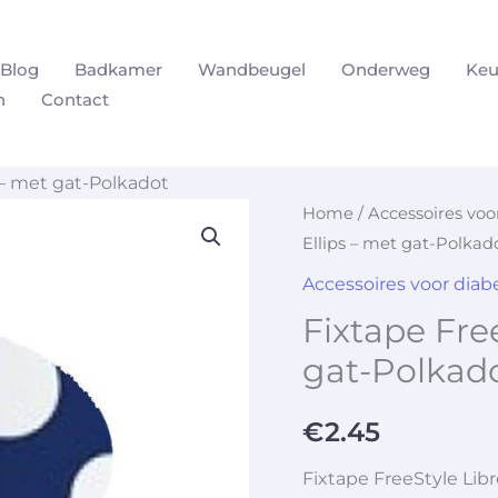
Blog
Badkamer
Wandbeugel
Onderweg
Keu
n
Contact
s – met gat-Polkadot
Home
/
Accessoires vo
Ellips – met gat-Polkad
Accessoires voor dia
Fixtape Free
gat-Polkad
€
2.45
Fixtape FreeStyle Libr