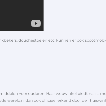
 drinkbekers, douchestoelen etc. kunnen er ook scootmob
lpmiddelen voor ouderen. Haar webwinkel biedt naast 
ddelwereld.nl dan ook officieel erkend door de Thuiswink