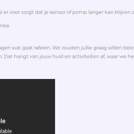
r voor zorgt dat je sensor of pomp langer kan blijven zi
 mee.
gen wat gaat rafelen. We zouden jullie graag willen belov
. Dat hangt van jouw huid en activiteiten af, waar we h