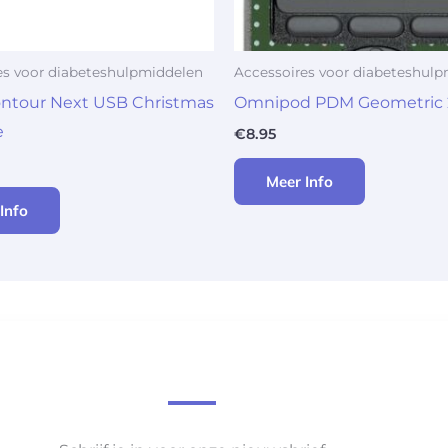
es voor diabeteshulpmiddelen
Accessoires voor diabeteshul
ontour Next USB Christmas
Omnipod PDM Geometric
e
€
8.95
Meer Info
Info