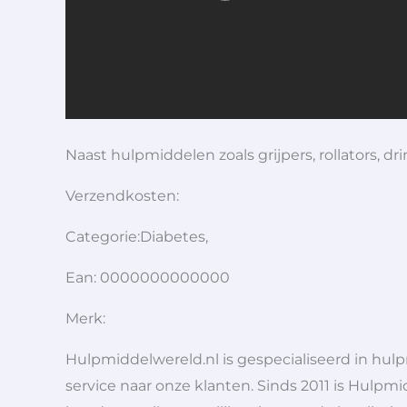
Naast hulpmiddelen zoals grijpers, rollators,
Verzendkosten:
Categorie:Diabetes,
Ean: 0000000000000
Merk:
Hulpmiddelwereld.nl is gespecialiseerd in hu
service naar onze klanten. Sinds 2011 is Hulpmi