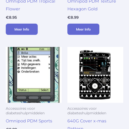
Omnipod PDM Tropical
Omnipod PDM Texture
Flower
Hexagon Gold
€
8.95
€
8.99
Meer Info
Meer Info
Accessoires voor
Accessoires voor
diabeteshulpmiddelen
diabeteshulpmiddelen
Omnipod PDM Sports
640G Cover x-mas
Pattern