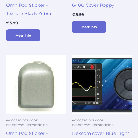
OmniPod Sticker –
640G Cover Poppy
Texture Black Zebra
€
8.99
€
3.99
Meer Info
Meer Info
Accessoires voor
Accessoires voor
diabeteshulpmiddelen
diabeteshulpmiddelen
OmniPod Sticker –
Dexcom cover Blue Light