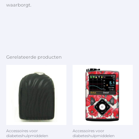
waarborgt.
Gerelateerde producten
Accessoires voor
Accessoires voor
diabeteshulpmiddelen
diabeteshulpmiddelen