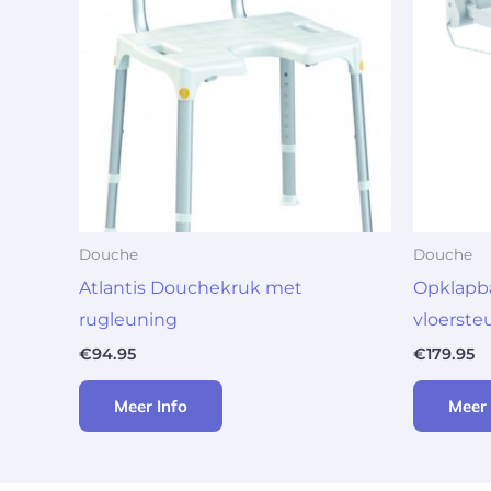
Douche
Douche
Atlantis Douchekruk met
Opklapba
rugleuning
vloerst
€
94.95
€
179.95
Meer Info
Meer 