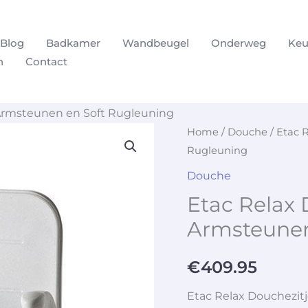
Blog
Badkamer
Wandbeugel
Onderweg
Keu
n
Contact
Armsteunen en Soft Rugleuning
Home
/
Douche
/ Etac 
Rugleuning
Douche
Etac Relax 
Armsteunen
€
409.95
Etac Relax Douchezit