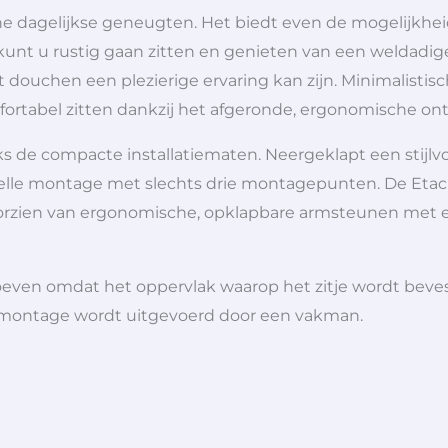
ne dagelijkse geneugten. Het biedt even de mogelijkh
unt u rustig gaan zitten en genieten van een weldadig
 douchen een plezierige ervaring kan zijn. Minimalisti
fortabel zitten dankzij het afgeronde, ergonomische ont
s de compacte installatiematen. Neergeklapt een stijlv
elle montage met slechts drie montagepunten. De Etac R
voorzien van ergonomische, opklapbare armsteunen met ee
oeven omdat het oppervlak waarop het zitje wordt beve
e montage wordt uitgevoerd door een vakman.