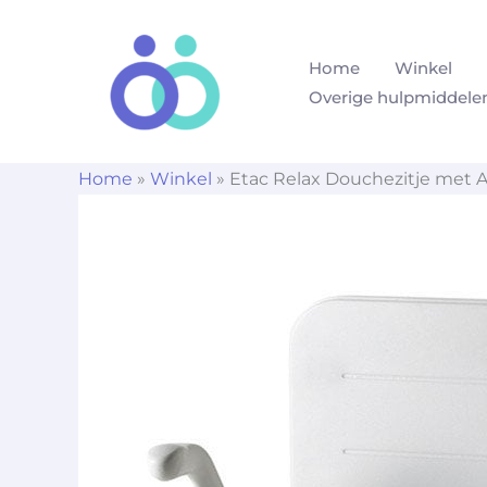
Ga
naar
Home
Winkel
de
Overige hulpmiddele
inhoud
Home
»
Winkel
»
Etac Relax Douchezitje met 