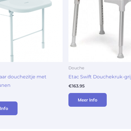
Douche
ar douchezitje met
Etac Swift Douchekruk-gri
eunen
€
163.95
Meer Info
Info