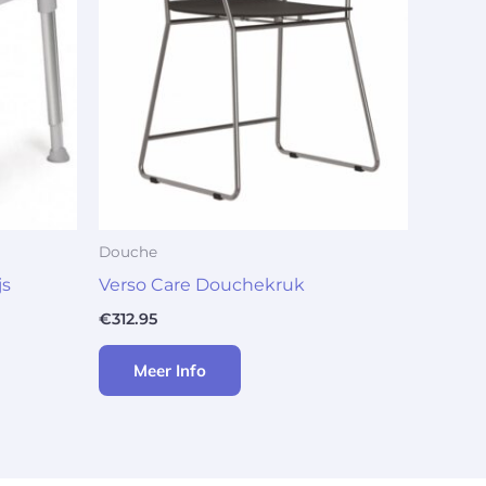
Douche
js
Verso Care Douchekruk
€
312.95
Meer Info