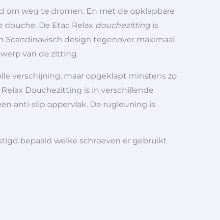
eid om weg te dromen. En met de opklapbare
e douche. De Etac Relax
douchezitting
is
sch Scandinavisch design tegenover maximaal
werp van de zitting.
olle verschijning, maar opgeklapt minstens zo
elax Douchezitting is in verschillende
n anti-slip oppervlak. De rugleuning is
stigd bepaald welke schroeven er gebruikt