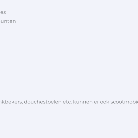
res
punten
 drinkbekers, douchestoelen etc. kunnen er ook scootmob