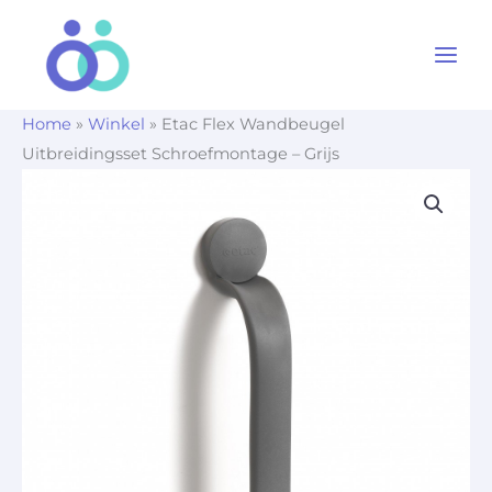
Ga
naar
de
inhoud
Home
»
Winkel
»
Etac Flex Wandbeugel
Uitbreidingsset Schroefmontage – Grijs