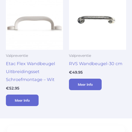
Valpreventie
Valpreventie
Etac Flex Wandbeugel
RVS Wandbeugel-30 cm
Uitbreidingsset
€
49.95
Schroefmontage – Wit
Meer Info
€
52.95
Meer Info