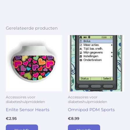
Gerelateerde producten
Accessoires voor
Accessoires voor
diabeteshulpmiddelen
diabeteshulpmiddelen
Enlite Sensor Hearts
Omnipod PDM Sports
€
2.95
€
8.99