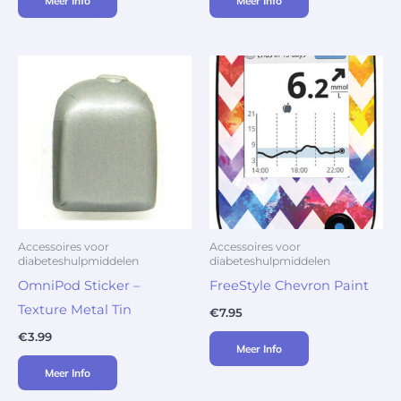
Meer Info
Meer Info
Accessoires voor
Accessoires voor
diabeteshulpmiddelen
diabeteshulpmiddelen
OmniPod Sticker –
FreeStyle Chevron Paint
Texture Metal Tin
€
7.95
€
3.99
Meer Info
Meer Info