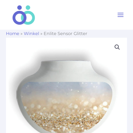
Ga
naar
de
inhoud
Home
»
Winkel
»
Enlite Sensor Glitter