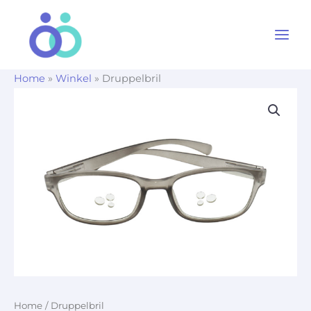
Ga
naar
de
inhoud
Home
»
Winkel
»
Druppelbril
Home
/ Druppelbril