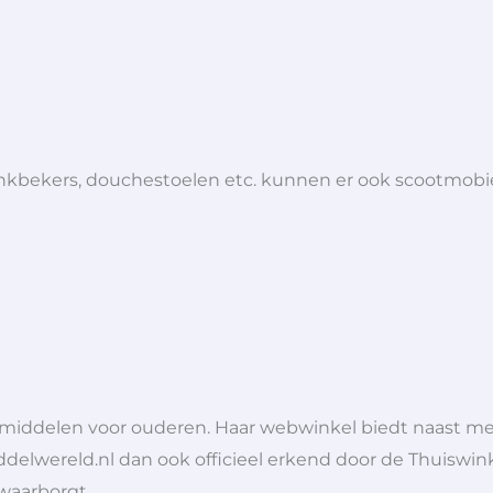
 drinkbekers, douchestoelen etc. kunnen er ook scootmob
lpmiddelen voor ouderen. Haar webwinkel biedt naast 
ddelwereld.nl dan ook officieel erkend door de Thuiswink
 waarborgt.