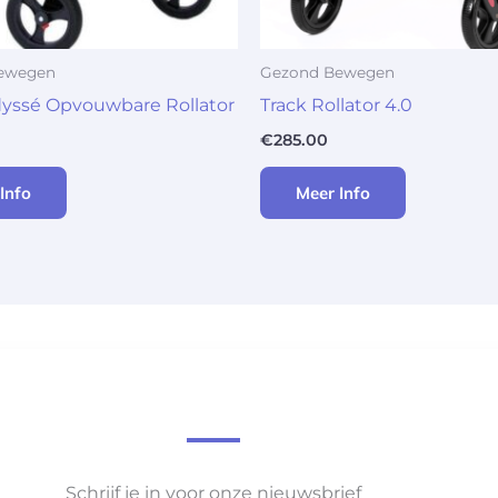
ewegen
Gezond Bewegen
yssé Opvouwbare Rollator
Track Rollator 4.0
€
285.00
Info
Meer Info
Schrijf je in voor onze nieuwsbrief