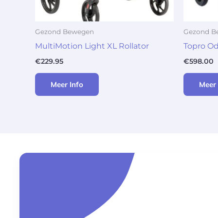
Gezond Bewegen
Gezond B
MultiMotion Light XL Rollator
Topro Od
€
229.95
€
598.00
Meer Info
Meer 