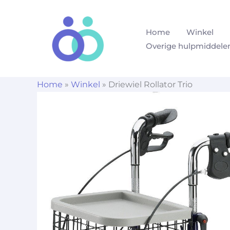
Ga
naar
Home
Winkel
de
Overige hulpmiddele
inhoud
Home
»
Winkel
»
Driewiel Rollator Trio