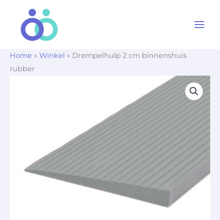
Ga
naar
de
inhoud
Home
»
Winkel
»
Drempelhulp 2 cm binnenshuis
rubber