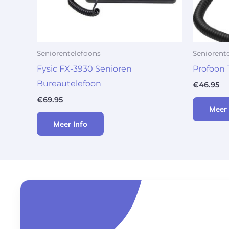
Seniorentelefoons
Seniorent
Fysic FX-3930 Senioren
Profoon 
Bureautelefoon
€
46.95
€
69.95
Meer 
Meer Info