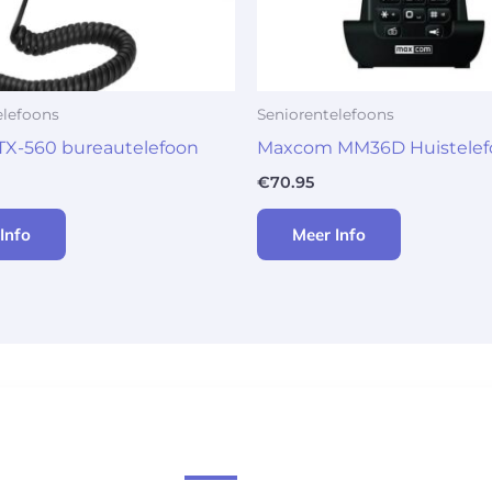
elefoons
Seniorentelefoons
TX-560 bureautelefoon
Maxcom MM36D Huistelefo
€
70.95
Info
Meer Info