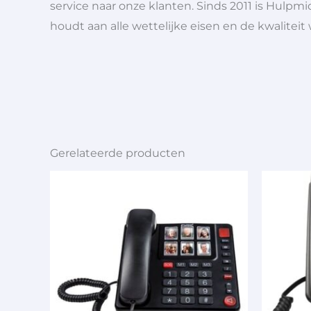
service naar onze klanten. Sinds 2011 is Hulpmi
houdt aan alle wettelijke eisen en de kwaliteit
Gerelateerde producten