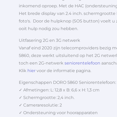
inkomend oproep. Met de HAC (ondersteuning 
Het brede display van 2.4 inch. schermgrootte
foto's. Door de hulpknop (SOS button) voelt 
ooit hulp nodig zou hebben.
Uitfasering 2G en 3G netwerk
Vanaf eind 2020 zijn telecomproviders bezig 
5860, deze werkt uitsluitend op het 2G netwer
toch een 2G-netwerk
seniorentelefoon
aanscha
Klik
hier
voor de informatie pagina.
Eigenschappen DORO 5860 Seniorentelefoon:
✓ Afmetingen: L: 12,8 x B: 6,6 x H: 1,3 cm
✓ Schermgrootte: 2,4 inch.
✓ Cameraresolutie: 2
✓ Ondersteuning voor hoorapparaten