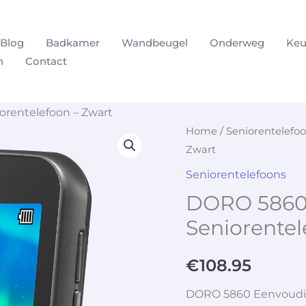
Blog
Badkamer
Wandbeugel
Onderweg
Keu
n
Contact
rentelefoon – Zwart
Home
/
Seniorentelefo
Zwart
Seniorentelefoons
DORO 5860
Seniorentel
€
108.95
DORO 5860 Eenvoudig