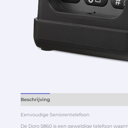
Beschrijving
Aanvullende informatie
Eenvoudige Seniorentelefoon
De Doro 5860 is een geweldige telefoon waarme