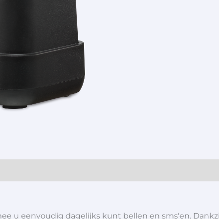
e u eenvoudig dagelijks kunt bellen en sms'en. Dankzij 