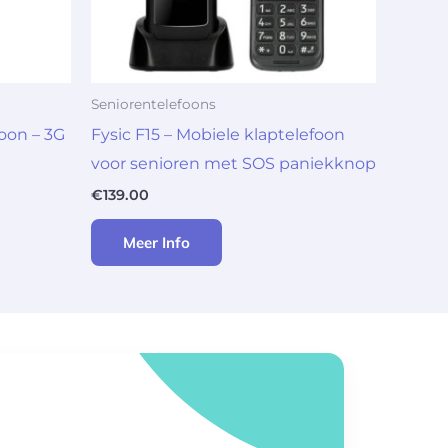
Seniorentelefoons
on – 3G
Fysic F15 – Mobiele klaptelefoon
voor senioren met SOS paniekknop
€
139.00
Meer Info