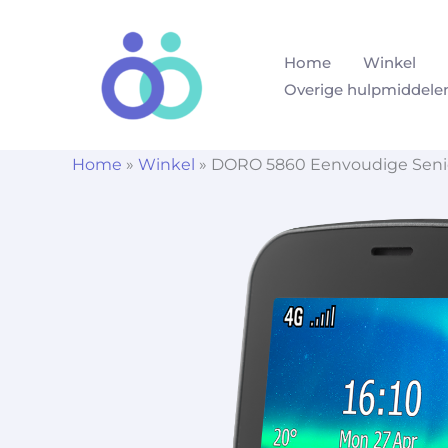
Ga
naar
Home
Winkel
de
Overige hulpmiddele
inhoud
Home
»
Winkel
»
DORO 5860 Eenvoudige Senio