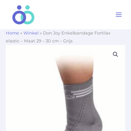
Ga
naar
de
inhoud
Home
»
Winkel
»
Don Joy Enkelbandage Fortilax
elastic – Maat 29 – 30 cm – Grijs