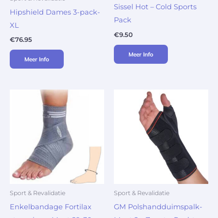
Sissel Hot – Cold Sports
Hipshield Dames 3-pack-
Pack
XL
€
9.50
€
76.95
Meer Info
Meer Info
Sport & Revalidatie
Sport & Revalidatie
Enkelbandage Fortilax
GM Polshandduimspalk-