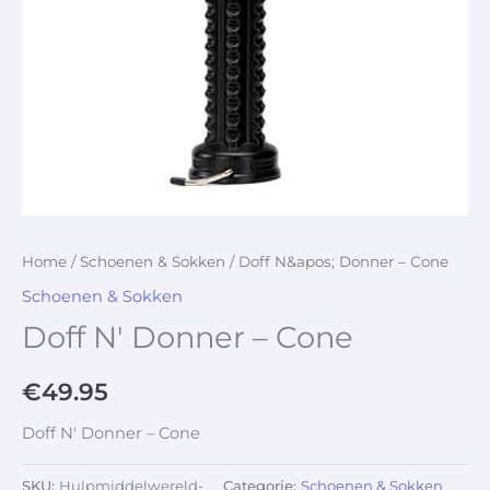
Home
/
Schoenen & Sokken
/ Doff N&apos; Donner – Cone
Schoenen & Sokken
Doff N' Donner – Cone
€
49.95
Doff N' Donner – Cone
SKU:
Hulpmiddelwereld-
Categorie:
Schoenen & Sokken