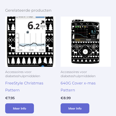
Gerelateerde producten
Accessoires voor
Accessoires voor
diabeteshulpmiddelen
diabeteshulpmiddelen
FreeStyle Christmas
640G Cover x-mas
Pattern
Pattern
€
7.95
€
8.99
Meer Info
Meer Info