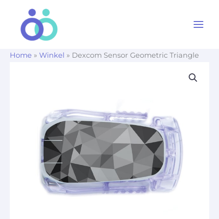
Ga
naar
de
inhoud
Home
»
Winkel
»
Dexcom Sensor Geometric Triangle