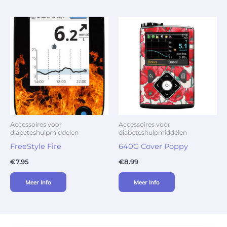
Accessoires voor
Accessoires voor
diabeteshulpmiddelen
diabeteshulpmiddelen
FreeStyle Fire
640G Cover Poppy
€
7.95
€
8.99
Meer Info
Meer Info