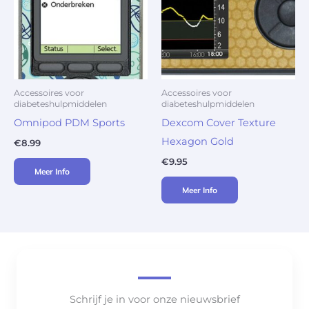
Accessoires voor
Accessoires voor
diabeteshulpmiddelen
diabeteshulpmiddelen
Omnipod PDM Sports
Dexcom Cover Texture
Hexagon Gold
€
8.99
€
9.95
Meer Info
Meer Info
Schrijf je in voor onze nieuwsbrief