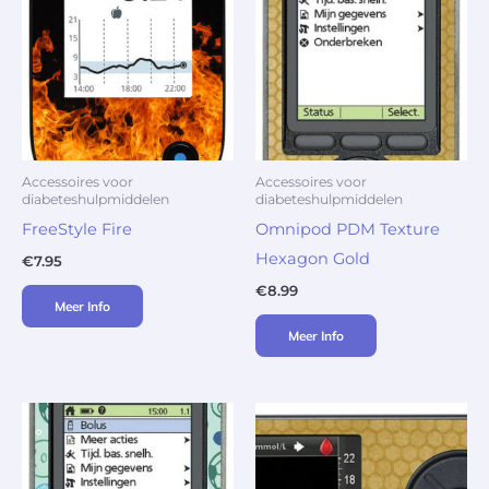
Accessoires voor
Accessoires voor
diabeteshulpmiddelen
diabeteshulpmiddelen
FreeStyle Fire
Omnipod PDM Texture
Hexagon Gold
€
7.95
€
8.99
Meer Info
Meer Info