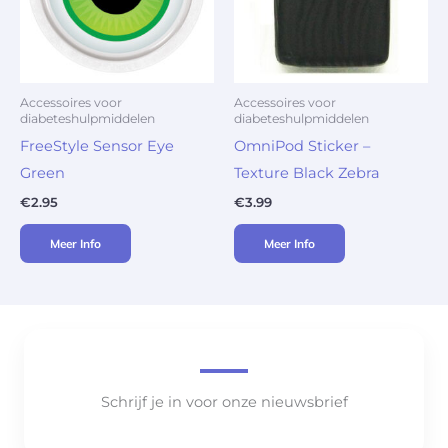
Accessoires voor
Accessoires voor
diabeteshulpmiddelen
diabeteshulpmiddelen
FreeStyle Sensor Eye
OmniPod Sticker –
Green
Texture Black Zebra
€
2.95
€
3.99
Meer Info
Meer Info
Schrijf je in voor onze nieuwsbrief