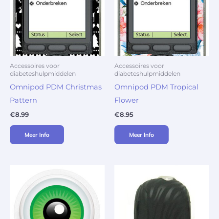
Accessoires voor
Accessoires voor
diabeteshulpmiddelen
diabeteshulpmiddelen
Omnipod PDM Christmas
Omnipod PDM Tropical
Pattern
Flower
€
8.99
€
8.95
Meer Info
Meer Info