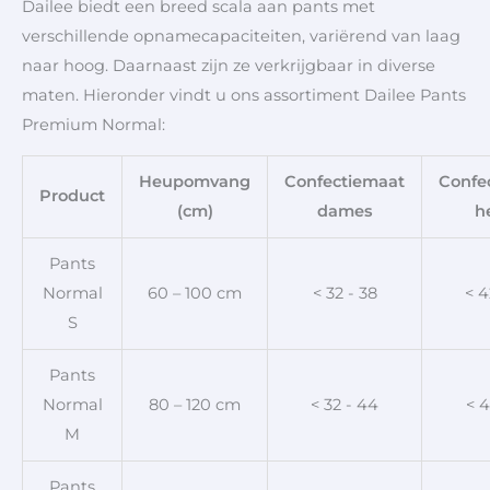
Dailee biedt een breed scala aan pants met
verschillende opnamecapaciteiten, variërend van laag
naar hoog. Daarnaast zijn ze verkrijgbaar in diverse
maten. Hieronder vindt u ons assortiment Dailee Pants
Premium Normal:
Heupomvang
Confectiemaat
Confe
Product
(cm)
dames
h
Pants
Normal
60 – 100 cm
< 32 - 38
< 4
S
Pants
Normal
80 – 120 cm
< 32 - 44
< 4
M
Pants