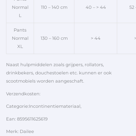
Normal
110 – 140 cm
40 – > 44
52 
L
Pants
Normal
130 – 160 cm
> 44
XL
Naast hulpmiddelen zoals grijpers, rollators,
drinkbekers, douchestoelen etc. kunnen er ook
scootmobiels worden aangeschaft.
Verzendkosten:
Categorie:Incontinentiemateriaal,
Ean: 8595611625619
Merk: Dailee