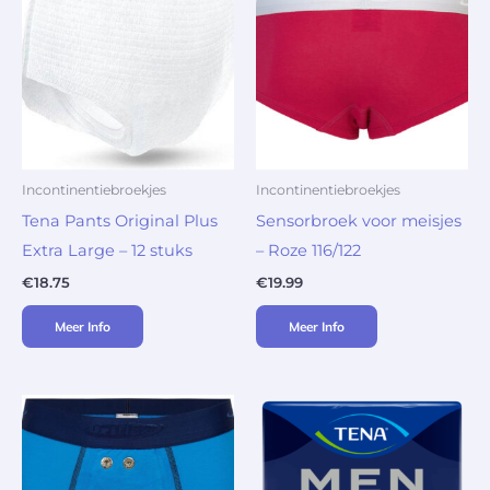
Incontinentiebroekjes
Incontinentiebroekjes
Tena Pants Original Plus
Sensorbroek voor meisjes
Extra Large – 12 stuks
– Roze 116/122
€
18.75
€
19.99
Meer Info
Meer Info