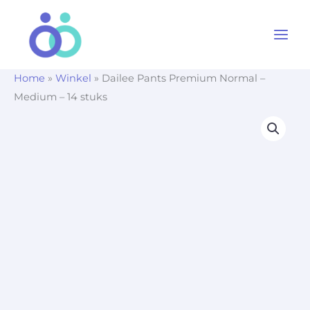
Ga
naar
de
inhoud
Home
»
Winkel
»
Dailee Pants Premium Normal –
Medium – 14 stuks