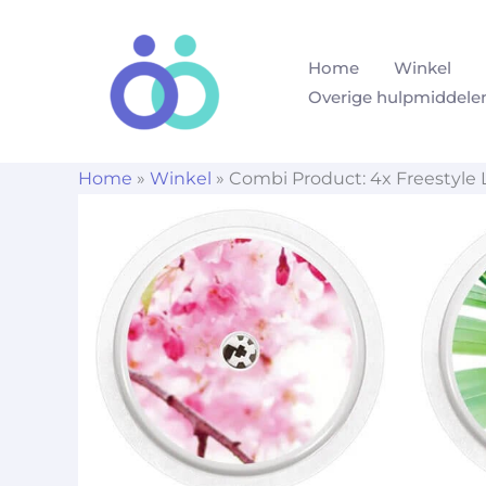
Ga
naar
Home
Winkel
de
Overige hulpmiddele
inhoud
Home
»
Winkel
»
Combi Product: 4x Freestyle L