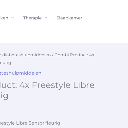
ken
Therapie
Slaapkamer
or diabeteshulpmiddelen
/ Combi Product: 4x
leurig
beteshulpmiddelen
ct: 4x Freestyle Libre
rig
estyle Libre Sensor fleurig