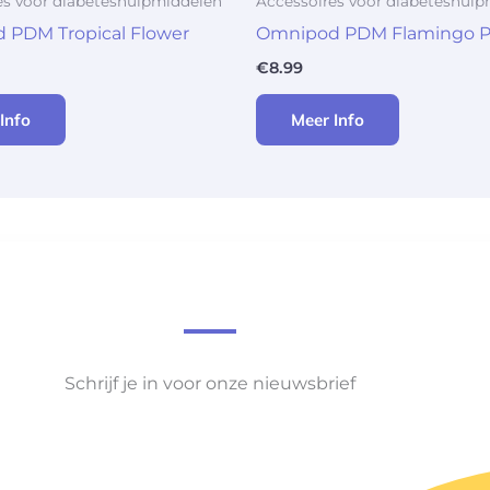
es voor diabeteshulpmiddelen
Accessoires voor diabeteshul
 PDM Tropical Flower
Omnipod PDM Flamingo 
€
8.99
Info
Meer Info
Schrijf je in voor onze nieuwsbrief