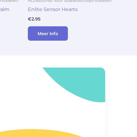
pmiddelen
Accessoires voor diabeteshulpmiddelen
Palm
Enlite Sensor Hearts
€
2.95
Meer Info