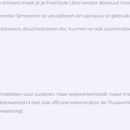
tickers maak je je FreeStyle Libre sensor absoluut mooi
zonder lijmresten te verwijderen
én opnieuw te gebruik
 drinkbekers, douchestoelen etc. kunnen er ook scootmob
lpmiddelen voor ouderen. Haar webwinkel biedt naast 
ddelwereld.nl dan ook officieel erkend door de Thuiswink
 waarborgt.