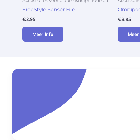
Accessoires voor diabeteshulpmiddelen
Accessoir
FreeStyle Sensor Fire
Omnipod
€
2.95
€
8.95
Meer Info
Meer 