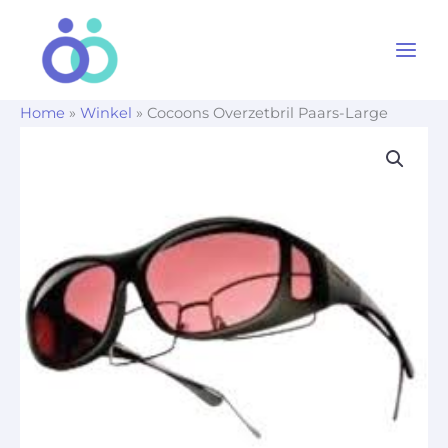
Ga
naar
de
inhoud
Home
»
Winkel
»
Cocoons Overzetbril Paars-Large