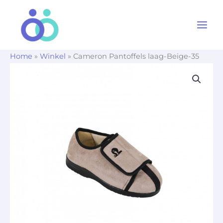
Ga
naar
de
inhoud
Home
»
Winkel
»
Cameron Pantoffels laag-Beige-35