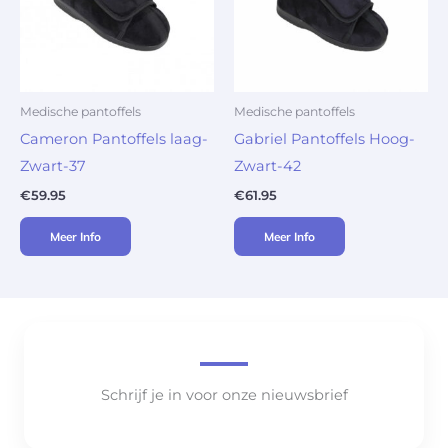
Medische pantoffels
Medische pantoffels
Cameron Pantoffels laag-
Gabriel Pantoffels Hoog-
Zwart-37
Zwart-42
€
59.95
€
61.95
Meer Info
Meer Info
Schrijf je in voor onze nieuwsbrief