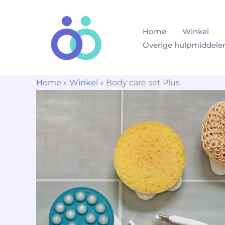
Ga
naar
Home
Winkel
de
Overige hulpmiddele
inhoud
Home
»
Winkel
»
Body care set Plus