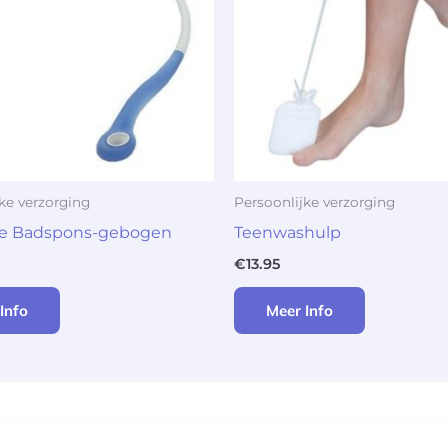
ke verzorging
Persoonlijke verzorging
e Badspons-gebogen
Teenwashulp
€
13.95
Info
Meer Info