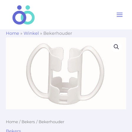
Ga
naar
de
inhoud
Home
»
Winkel
»
Bekerhouder
Home
/
Bekers
/ Bekerhouder
Bekers