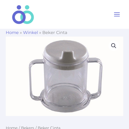
Ga
naar
de
inhoud
Home
»
Winkel
»
Beker Cinta
Home
/
Bekers
/ Beker Cinta