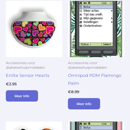
Accessoires voor
Accessoires voor
diabeteshulpmiddelen
diabeteshulpmiddelen
Enlite Sensor Hearts
Omnipod PDM Flamingo
Palm
€
2.95
€
8.99
Meer Info
Meer Info