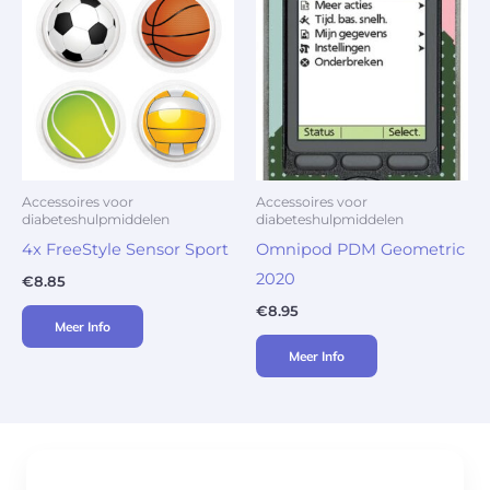
Accessoires voor
Accessoires voor
diabeteshulpmiddelen
diabeteshulpmiddelen
4x FreeStyle Sensor Sport
Omnipod PDM Geometric
2020
€
8.85
€
8.95
Meer Info
Meer Info