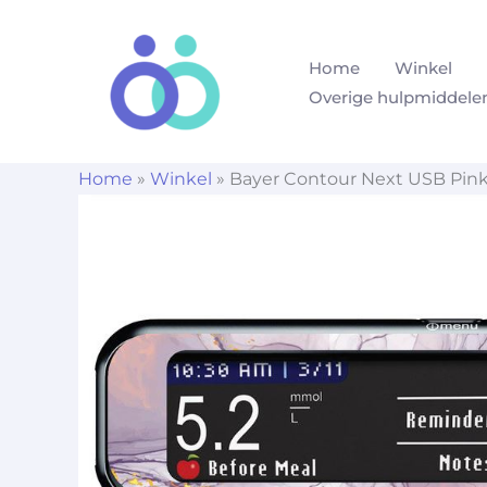
Ga
naar
Home
Winkel
de
Overige hulpmiddele
inhoud
Home
»
Winkel
»
Bayer Contour Next USB Pink