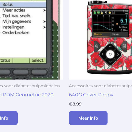
es voor diabeteshulpmiddelen
Accessoires voor diabeteshul
 PDM Geometric 2020
640G Cover Poppy
€
8.99
Info
Meer Info