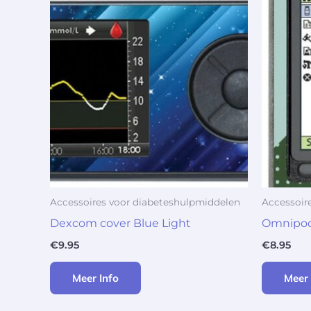
Accessoires voor diabeteshulpmiddelen
Accessoir
Dexcom cover Blue Light
Omnipod
€
9.95
€
8.95
Meer Info
Meer 