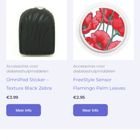
Accessoires voor
Accessoires voor
diabeteshulpmiddelen
diabeteshulpmiddelen
OmniPod Sticker –
FreeStyle Sensor
Texture Black Zebra
Flamingo Palm Leaves
€
3.99
€
2.95
Meer Info
Meer Info