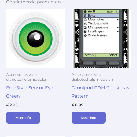
Gerelateerde producten
Accessoires voor
Accessoires voor
diabeteshulpmiddelen
diabeteshulpmiddelen
FreeStyle Sensor Eye
Omnipod PDM Christmas
Green
Pattern
€
2.95
€
8.99
Meer Info
Meer Info