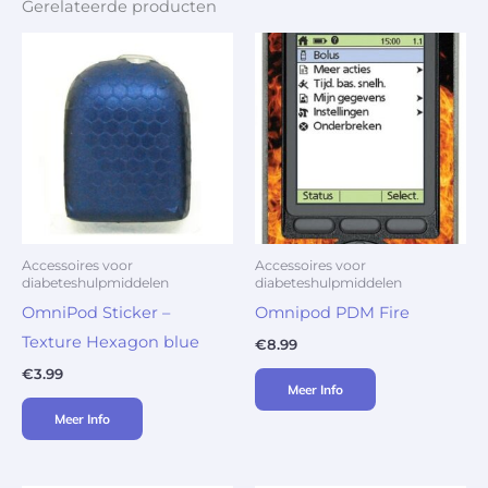
Gerelateerde producten
Accessoires voor
Accessoires voor
diabeteshulpmiddelen
diabeteshulpmiddelen
OmniPod Sticker –
Omnipod PDM Fire
Texture Hexagon blue
€
8.99
€
3.99
Meer Info
Meer Info