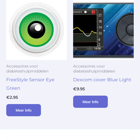
Accessoires voor
Accessoires voor
diabeteshulpmiddelen
diabeteshulpmiddelen
FreeStyle Sensor Eye
Dexcom cover Blue Light
Green
€
9.95
€
2.95
Meer Info
Meer Info