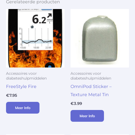
Gerelateerde producten
Accessoires voor
Accessoires voor
diabeteshulpmiddelen
diabeteshulpmiddelen
FreeStyle Fire
OmniPod Sticker –
Texture Metal Tin
€
7.95
€
3.99
Meer Info
Meer Info