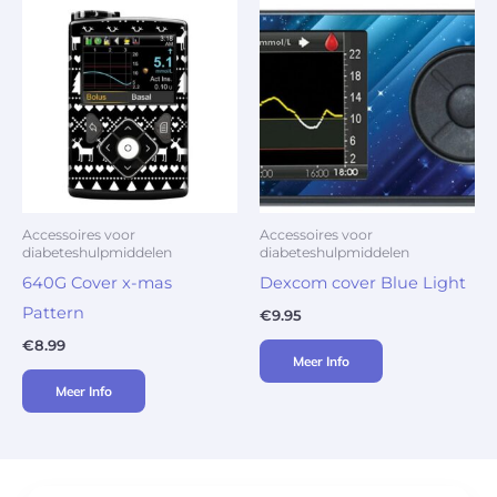
Accessoires voor
Accessoires voor
diabeteshulpmiddelen
diabeteshulpmiddelen
640G Cover x-mas
Dexcom cover Blue Light
Pattern
€
9.95
€
8.99
Meer Info
Meer Info