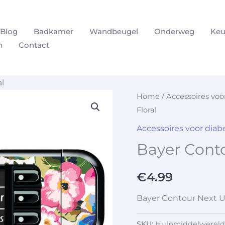
Blog
Badkamer
Wandbeugel
Onderweg
Keu
n
Contact
l
Home
/
Accessoires vo
Floral
Accessoires voor dia
Bayer Conto
€
4.99
Bayer Contour Next U
SKU:
Hulpmiddelwereld