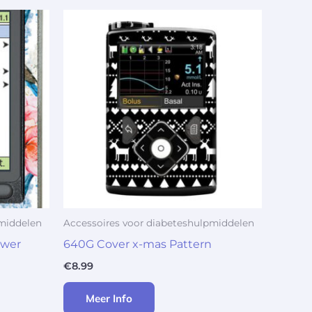
pmiddelen
Accessoires voor diabeteshulpmiddelen
ower
640G Cover x-mas Pattern
€
8.99
Meer Info