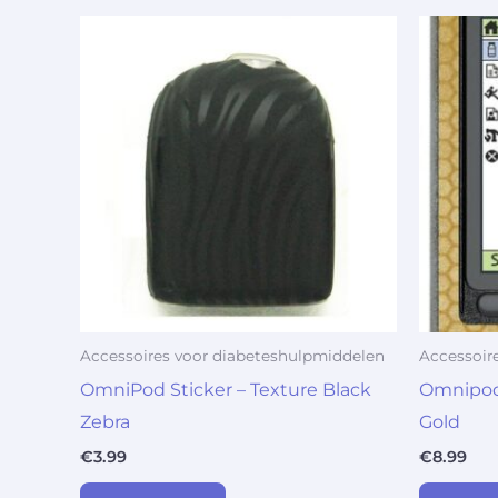
Accessoires voor diabeteshulpmiddelen
Accessoir
OmniPod Sticker – Texture Black
Omnipod
Zebra
Gold
€
3.99
€
8.99