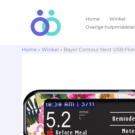
Ga
naar
Home
Winkel
de
Overige hulpmiddele
inhoud
Home
»
Winkel
»
Bayer Contour Next USB Flora