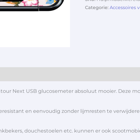
Categorie:
Accessoires 
ontour Next USB glucosemeter absoluut mooier. Deze mo
teresistant en eenvoudig zonder lijmresten te verwijdere
 drinkbekers, douchestoelen etc. kunnen er ook scootmob