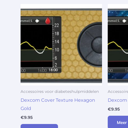
Accessoires voor diabeteshulpmiddelen
Accessoir
Dexcom Cover Texture Hexagon
Dexcom c
Gold
€
9.95
€
9.95
Meer 