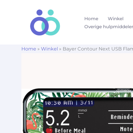
Ga
naar
Home
Winkel
de
Overige hulpmiddele
inhoud
Home
»
Winkel
»
Bayer Contour Next USB Fla