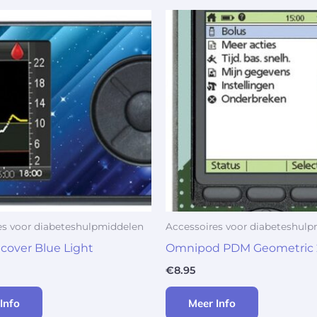
es voor diabeteshulpmiddelen
Accessoires voor diabeteshul
over Blue Light
Omnipod PDM Geometric
€
8.95
Info
Meer Info