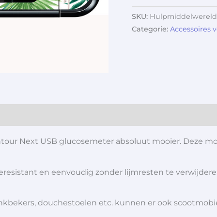
SKU:
Hulpmiddelwereld
Categorie:
Accessoires 
ontour Next USB glucosemeter absoluut mooier. Deze mo
teresistant en eenvoudig zonder lijmresten te verwijdere
 drinkbekers, douchestoelen etc. kunnen er ook scootmob