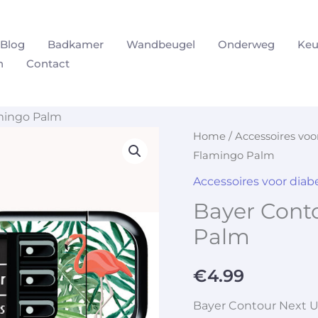
Blog
Badkamer
Wandbeugel
Onderweg
Keu
n
Contact
mingo Palm
Home
/
Accessoires vo
Flamingo Palm
Accessoires voor dia
Bayer Cont
Palm
€
4.99
Bayer Contour Next 