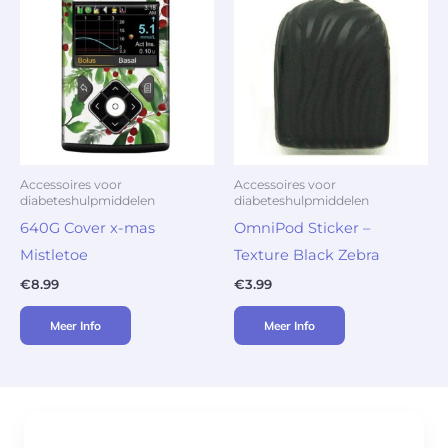
Accessoires voor
Accessoires voor
diabeteshulpmiddelen
diabeteshulpmiddelen
640G Cover x-mas
OmniPod Sticker –
Mistletoe
Texture Black Zebra
€
8.99
€
3.99
Meer Info
Meer Info