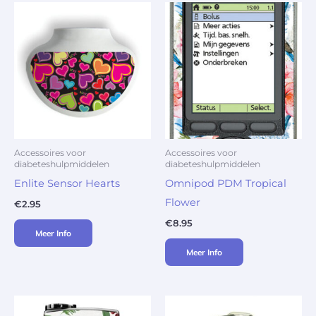
Accessoires voor
Accessoires voor
diabeteshulpmiddelen
diabeteshulpmiddelen
Enlite Sensor Hearts
Omnipod PDM Tropical
Flower
€
2.95
€
8.95
Meer Info
Meer Info