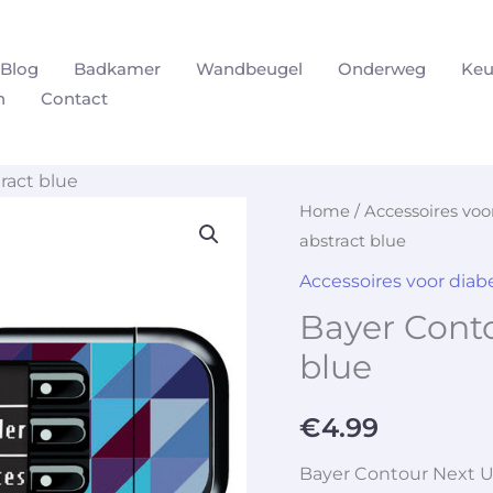
Blog
Badkamer
Wandbeugel
Onderweg
Keu
n
Contact
ract blue
Home
/
Accessoires vo
abstract blue
Accessoires voor dia
Bayer Cont
blue
€
4.99
Bayer Contour Next U