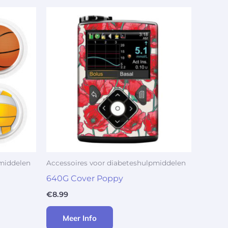
pmiddelen
Accessoires voor diabeteshulpmiddelen
640G Cover Poppy
€
8.99
Meer Info