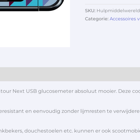
SKU:
Hulpmiddelwereld
Categorie:
Accessoires 
ntour Next USB glucosemeter absoluut mooier. Deze co
teresistant en eenvoudig zonder lijmresten te verwijdere
 drinkbekers, douchestoelen etc. kunnen er ook scootmob