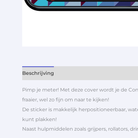
Beschrijving
Aanvullende informatie
Pimp je meter! Met deze cover wordt je de Co
fraaier, wel zo fijn om naar te kijken!
De sticker is makkelijk herpositioneerbaar, wa
kunt plakken!
Naast hulpmiddelen zoals grijpers, rollators,