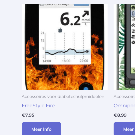
Accessoires voor diabeteshulpmiddelen
Accessoir
FreeStyle Fire
Omnipod
€
7.95
€
8.99
Meer Info
Meer 