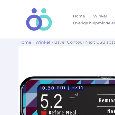
Ga
naar
Home
Winkel
de
Overige hulpmiddele
inhoud
Home
»
Winkel
»
Bayer Contour Next USB abst