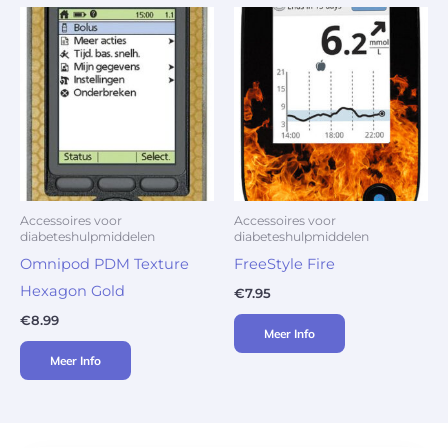
Accessoires voor
Accessoires voor
diabeteshulpmiddelen
diabeteshulpmiddelen
Omnipod PDM Texture
FreeStyle Fire
Hexagon Gold
€
7.95
€
8.99
Meer Info
Meer Info