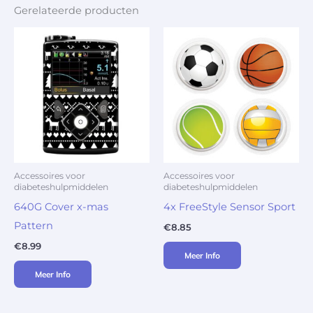
Gerelateerde producten
Accessoires voor
Accessoires voor
diabeteshulpmiddelen
diabeteshulpmiddelen
640G Cover x-mas
4x FreeStyle Sensor Sport
Pattern
€
8.85
€
8.99
Meer Info
Meer Info