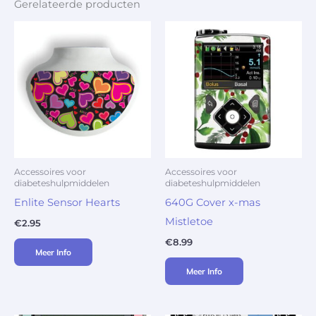
Gerelateerde producten
Accessoires voor
Accessoires voor
diabeteshulpmiddelen
diabeteshulpmiddelen
Enlite Sensor Hearts
640G Cover x-mas
Mistletoe
€
2.95
€
8.99
Meer Info
Meer Info