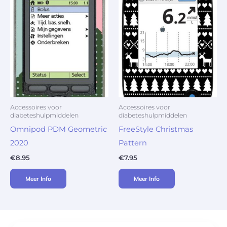
Accessoires voor
Accessoires voor
diabeteshulpmiddelen
diabeteshulpmiddelen
Omnipod PDM Geometric
FreeStyle Christmas
2020
Pattern
€
8.95
€
7.95
Meer Info
Meer Info