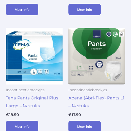
Meer Info
Meer Info
Incontinentiebroekjes
Incontinentiebroekjes
Tena Pants Original Plus
Abena (Abri-Flex) Pants L1
Large – 14 stuks
– 14 stuks
€
18.50
€
17.90
Meer Info
Meer Info