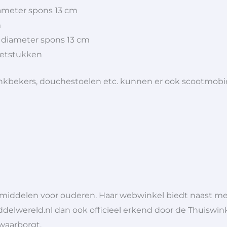
ameter spons 13 cm
m
 diameter spons 13 cm
zetstukken
 drinkbekers, douchestoelen etc. kunnen er ook scootmob
lpmiddelen voor ouderen. Haar webwinkel biedt naast 
ddelwereld.nl dan ook officieel erkend door de Thuiswink
 waarborgt.