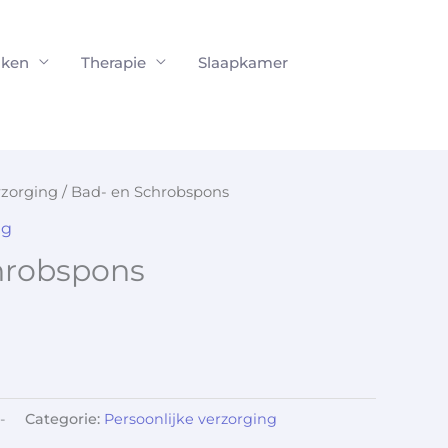
ken
Therapie
Slaapkamer
rzorging
/ Bad- en Schrobspons
ng
hrobspons
-
Categorie:
Persoonlijke verzorging