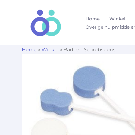
Ga
naar
Home
Winkel
de
Overige hulpmiddele
inhoud
Home
»
Winkel
»
Bad- en Schrobspons