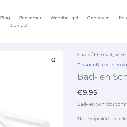
Blog
Badkamer
Wandbeugel
Onderweg
Keu
n
Contact
Home
/
Persoonlijke ve
Persoonlijke verzorgi
Bad- en Sc
€
9.95
Bad- en Schrobspons
SKU:
Hulpmiddelwereld