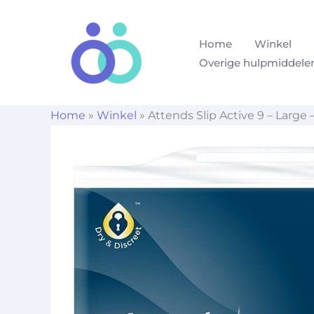
Ga
naar
Home
Winkel
de
Overige hulpmiddele
inhoud
Home
»
Winkel
»
Attends Slip Active 9 – Large 