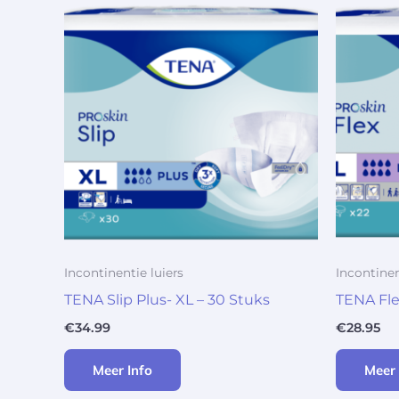
Incontinentie luiers
Incontinen
TENA Slip Plus- XL – 30 Stuks
TENA Fle
€
34.99
€
28.95
Meer Info
Meer 