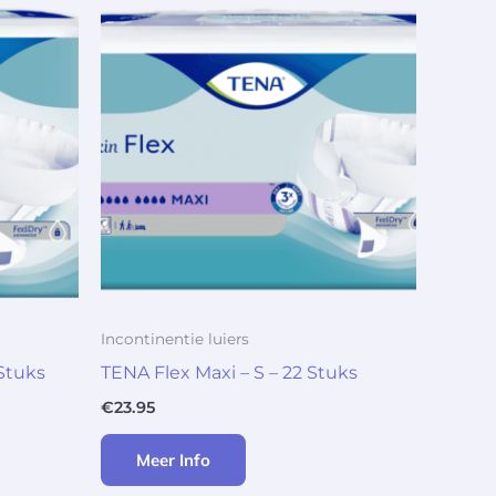
Incontinentie luiers
Stuks
TENA Flex Maxi – S – 22 Stuks
€
23.95
Meer Info