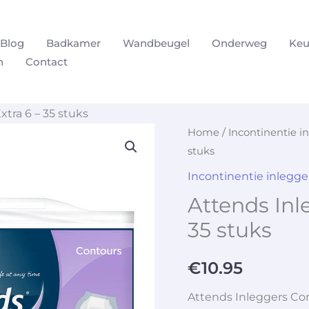
Blog
Badkamer
Wandbeugel
Onderweg
Keu
n
Contact
tra 6 – 35 stuks
Home
/
Incontinentie i
stuks
Incontinentie inlegge
Attends Inl
35 stuks
€
10.95
Attends Inleggers Con