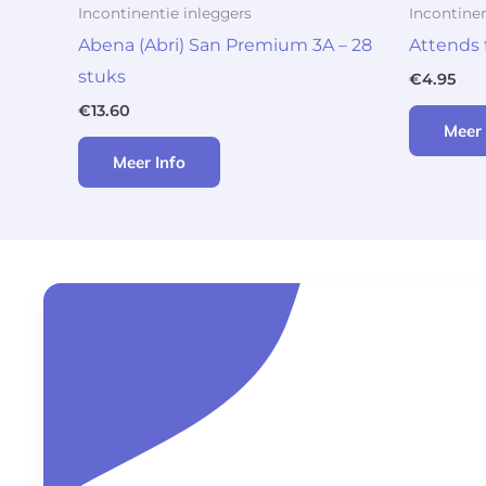
Incontinentie inleggers
Incontinen
Abena (Abri) San Premium 3A – 28
Attends 
stuks
€
4.95
€
13.60
Meer 
Meer Info