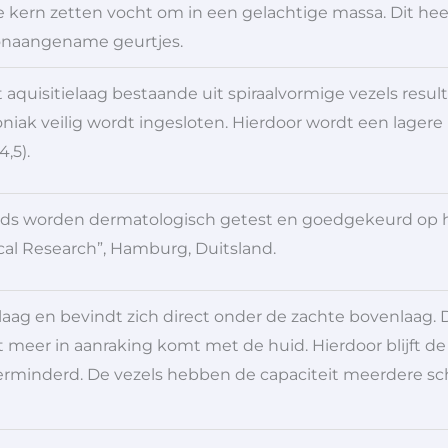
de kern zetten vocht om in een gelachtige massa. Dit he
onaangename geurtjes.
aquisitielaag bestaande uit spiraalvormige vezels resul
niak veilig wordt ingesloten. Hierdoor wordt een lagere
,5).
ds worden dermatologisch getest en goedgekeurd op hu
cal Research”, Hamburg, Duitsland.
elaag en bevindt zich direct onder de zachte bovenlaag. 
t meer in aanraking komt met de huid. Hierdoor blijft d
verminderd. De vezels hebben de capaciteit meerdere sch