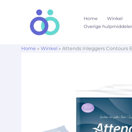
Ga
naar
Home
Winkel
de
Overige hulpmiddele
inhoud
Home
»
Winkel
»
Attends Inleggers Contours Ex