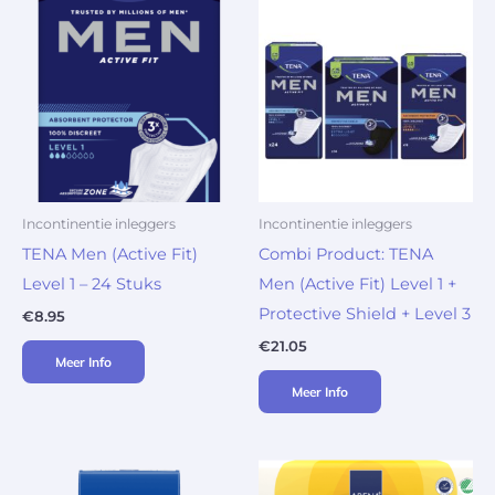
Incontinentie inleggers
Incontinentie inleggers
TENA Men (Active Fit)
Combi Product: TENA
Level 1 – 24 Stuks
Men (Active Fit) Level 1 +
Protective Shield + Level 3
€
8.95
€
21.05
Meer Info
Meer Info