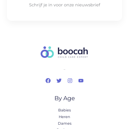
Schrijf je in voor onze nieuwsbrief
..
By Age
Babies
Heren
Dames