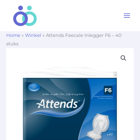
Ga
naar
de
inhoud
Home
»
Winkel
»
Attends Faecale Inlegger F6 – 40
stuks