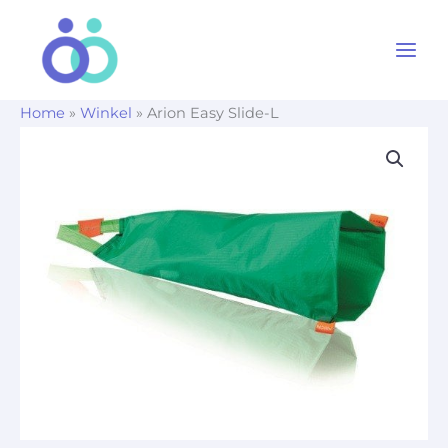
Ga
naar
de
inhoud
Home
»
Winkel
»
Arion Easy Slide-L