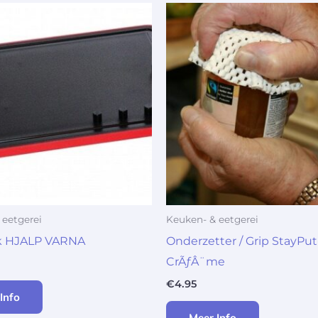
 eetgerei
Keuken- & eetgerei
nk HJALP VARNA
Onderzetter / Grip StayPut
CrÃƒÂ¨me
€
4.95
Info
Meer Info