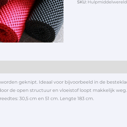
SKU:
Hulpmiddelwereld
worden geknipt. Ideaal voor bijvoorbeeld in de bestekla
oor de open structuur en vloeistof loopt makkelijk weg.
reedtes: 30,5 cm en 51 cm. Lengte 183 cm.