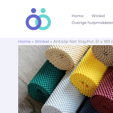
Ga
naar
Home
Winkel
de
Overige hulpmiddele
inhoud
Home
»
Winkel
»
Antislip Net StayPut-51 x 183 