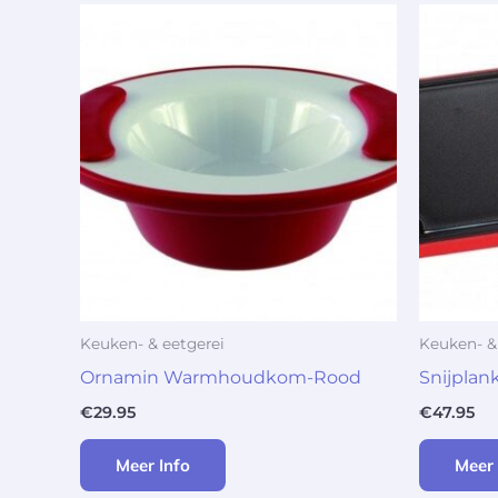
Keuken- & eetgerei
Keuken- &
Ornamin Warmhoudkom-Rood
Snijpla
€
29.95
€
47.95
Meer Info
Meer 