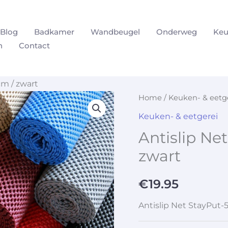
Blog
Badkamer
Wandbeugel
Onderweg
Keu
n
Contact
cm / zwart
Home
/
Keuken- & eetg
Keuken- & eetgerei
Antislip Net
zwart
€
19.95
Antislip Net StayPut-5