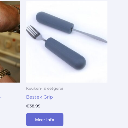
Keuken- & eetgerei
-
Bestek Grip
€
38.95
Meer Info