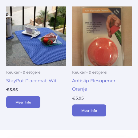
Keuken- & eetgerei
Keuken- & eetgerei
StayPut Placemat-Wit
Antislip Flesopener-
Oranje
€
5.95
€
5.95
Meer Info
Meer Info