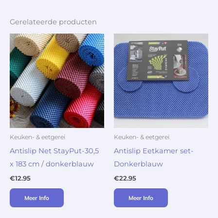
Gerelateerde producten
Keuken- & eetgerei
Keuken- & eetgerei
Antislip Net StayPut-30,5
Antislip Eetkamer set-
x 183 cm / donkerblauw
Donkerblauw
€
12.95
€
22.95
Meer Info
Meer Info