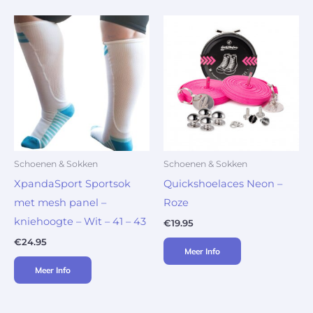
Schoenen & Sokken
Schoenen & Sokken
XpandaSport Sportsok
Quickshoelaces Neon –
met mesh panel –
Roze
kniehoogte – Wit – 41 – 43
€
19.95
€
24.95
Meer Info
Meer Info