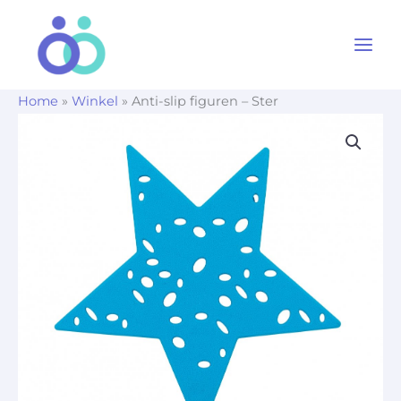
Ga
naar
de
inhoud
Home
»
Winkel
»
Anti-slip figuren – Ster