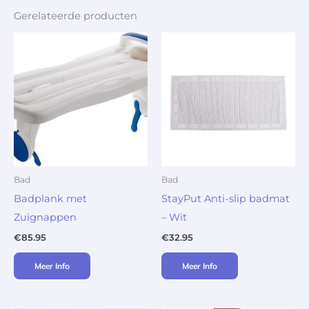
Gerelateerde producten
Bad
Bad
Badplank met
StayPut Anti-slip badmat
Zuignappen
– Wit
€
85.95
€
32.95
Meer Info
Meer Info