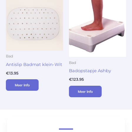
Bad
Bad
Antislip Badmat klein-Wit
Badopstapje Ashby
€
13.95
€
123.95
Meer Info
Meer Info