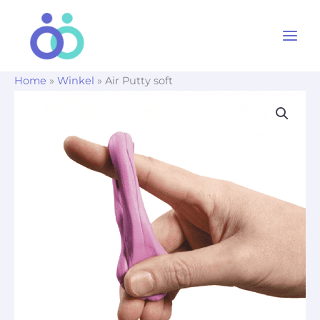
Ga
naar
de
inhoud
Home
»
Winkel
»
Air Putty soft