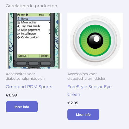
Gerelateerde producten
Accessoires voor
Accessoires voor
diabeteshulpmiddelen
diabeteshulpmiddelen
Omnipod PDM Sports
FreeStyle Sensor Eye
Green
€
8.99
€
2.95
Meer Info
Meer Info