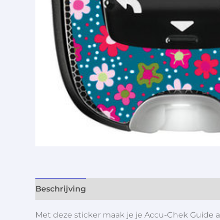
Beschrijving
Aanvullende informatie
Met deze sticker maak je je Accu-Chek Guide ab