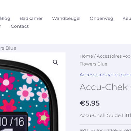
Blog
Badkamer
Wandbeugel
Onderweg
Keu
n
Contact
rs Blue
Home
/
Accessoires vo
Flowers Blue
Accessoires voor dia
Accu-Chek G
€
5.95
Accu-Chek Guide Littl
SKU:
Hulpmiddelwereld